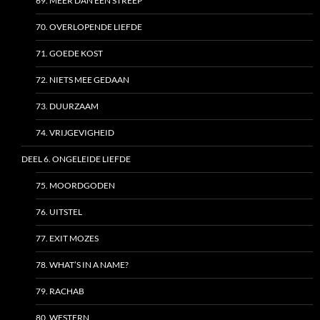
69. MEER DAN EEN STREEP
70. OVERLOPENDE LIEFDE
71. GOEDE KOST
72. NIETS MEE GEDAAN
73. DUURZAAM
74. VRIJGEVIGHEID
DEEL 6. ONGELEIDE LIEFDE
75. MOORDGODEN
76. UITSTEL
77. EXIT MOZES
78. WHAT’S IN A NAME?
79. RACHAB
80. WESTERN