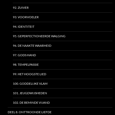
92. ZUIVER
93. VOORVOELER
94. IDENTITEIT
95. GEPERFECTIONEERDE WALGING
96. DE NAAKTE WAARHEID
97. GODS HAND
98. TEMPELPASSIE
99. HET HOOGSTE LIED
100. GODDELIJKE VLAM
101. JEUGDWIJSHEDEN
102. DE BEMINDE VIJAND
DEEL 8. ONTTROONDE LIEFDE