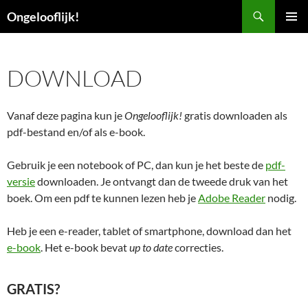
Ga
Zoeken
Ongelooflijk!
naar
PRIMAI
de
MENU
inhoud
DOWNLOAD
Vanaf deze pagina kun je
Ongelooflijk!
gratis downloaden als
pdf-bestand en/of als e-book.
Gebruik je een notebook of PC, dan kun je het beste de
pdf-
versie
downloaden. Je ontvangt dan de tweede druk van het
boek. Om een pdf te kunnen lezen heb je
Adobe Reader
nodig.
Heb je een e-reader, tablet of smartphone, download dan het
e-book
. Het e-book bevat
up to date
correcties.
GRATIS?