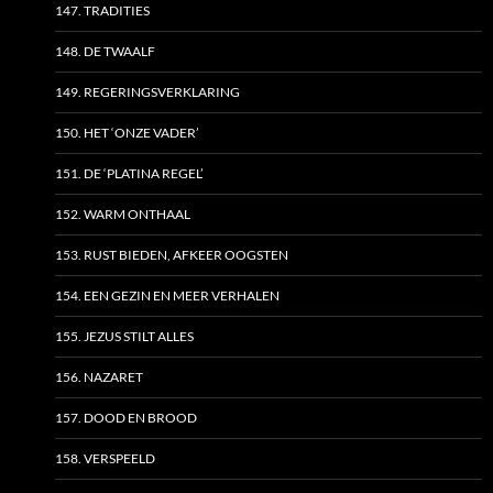
147. TRADITIES
148. DE TWAALF
149. REGERINGSVERKLARING
150. HET ‘ONZE VADER’
151. DE ‘PLATINA REGEL’
152. WARM ONTHAAL
153. RUST BIEDEN, AFKEER OOGSTEN
154. EEN GEZIN EN MEER VERHALEN
155. JEZUS STILT ALLES
156. NAZARET
157. DOOD EN BROOD
158. VERSPEELD