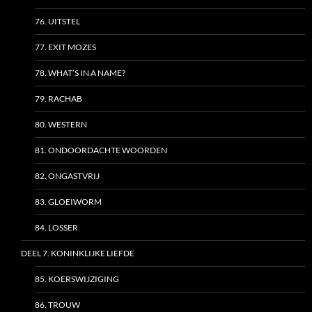
76. UITSTEL
77. EXIT MOZES
78. WHAT’S IN A NAME?
79. RACHAB
80. WESTERN
81. ONDOORDACHTE WOORDEN
82. ONGASTVRIJ
83. GLOEIWORM
84. LOSSER
DEEL 7. KONINKLIJKE LIEFDE
85. KOERSWIJZIGING
86. TROUW