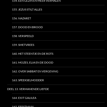
154. EEN GEZIN EN MEER VERHALEN
155. JEZUS STILT ALLES
156. NAZARET
157. DOOD EN BROOD
158. VERSPEELD
159. SMETVREES
160. HET STEENTJE EN DE ROTS
161. MOZES, ELIA EN DE DOOD
162. OVER SABBAT EN VERGEVING
163. SPEEKSELMODDER
DEEL 13. VERMANENDE LIEFDE
164. EXIT GALILEA
165. FEESTMAAL