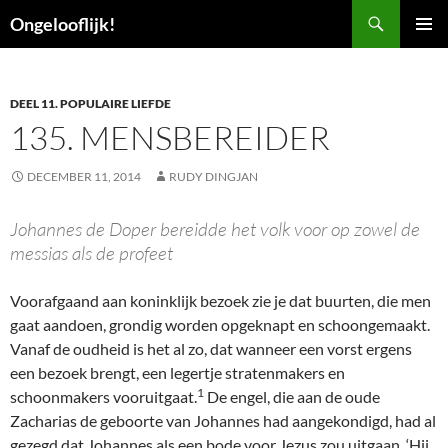
Ga
Zoeken
Ongelooflijk!
naar
PRIMAI
de
MENU
inhoud
DEEL 11. POPULAIRE LIEFDE
135. MENSBEREIDER
DECEMBER 11, 2014
RUDY DINGJAN
Johannes de Doper bereidde het volk voor op zowel de
messias als de profeet
Voorafgaand aan koninklijk bezoek zie je dat buurten, die men
gaat aandoen, grondig worden opgeknapt en schoongemaakt.
Vanaf de oudheid is het al zo, dat wanneer een vorst ergens
een bezoek brengt, een legertje stratenmakers en
1
schoonmakers vooruitgaat.
De engel, die aan de oude
Zacharias de geboorte van Johannes had aangekondigd, had al
gezegd dat Johannes als een bode voor Jezus zou uitgaan. ‘Hij