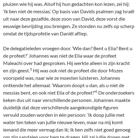
pluizen wie hij was. Alsof hij hun gedachten kon lezen, zei hij:
‘Ik ben niet de messias.’ Op basis van Davids psalmen zag Israël
uit naar deze gezalfde, deze zoon van David, deze vorst die
eeuwige bevrijding zou brengen. Ze stonden nu zelfs op scherp
omdat de tijdsprofetie van Daniël afliep.
De delegatieleden vroegen door. ‘Wie dan? Bent u Elia? Bent u
de profeet?’ Johannes was niet de Elia waar de profeet
Maleachi over had gesproken. Hij werkte alleen in zijn kracht
5
en zijn geest.
Hij was ook niet de profeet die door Mozes
voorspeld was, naar wie ze moesten luisteren. Johannes
ontkende het allemaal. ‘Waarom doopt u dan, als u niet de
6
messias bent, en ook niet Elia of de profeet?’
De onderzoekers
keken dus uit naar verschillende personen. Johannes maakte
duidelijk dat deze verschillende aangekondigde figuren
vervuld zouden worden in één persoon: ‘Ik doop jullie met
water ten teken van jullie nieuwe leven, maar na mij komt
iemand die meer vermag dan ik; ik ben zelfs niet goed genoeg
om zijn sandalen voor hem te dragen. Hij zal jullie dopen met