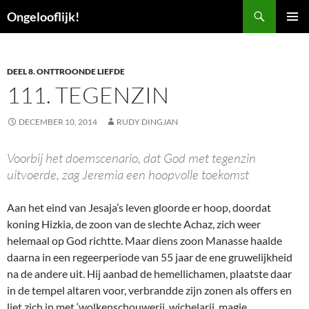
Ga
Zoeken
Ongelooflijk!
naar
PRIMAI
de
MENU
inhoud
DEEL 8. ONTTROONDE LIEFDE
111. TEGENZIN
DECEMBER 10, 2014
RUDY DINGJAN
Voorbij het doemscenario, dat God met tegenzin
uitvoerde, zag Jeremia een hoopvolle toekomst
Aan het eind van Jesaja’s leven gloorde er hoop, doordat
koning Hizkia, de zoon van de slechte Achaz, zich weer
helemaal op God richtte. Maar diens zoon Manasse haalde
daarna in een regeerperiode van 55 jaar de ene gruwelijkheid
na de andere uit. Hij aanbad de hemellichamen, plaatste daar
in de tempel altaren voor, verbrandde zijn zonen als offers en
liet zich in met ‘wolkenschouwerij, wichelarij, magie,