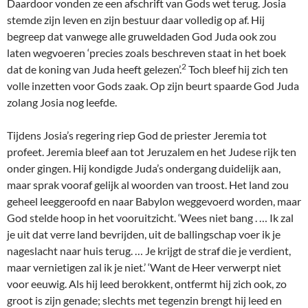
Daardoor vonden ze een afschrift van Gods wet terug. Josia
stemde zijn leven en zijn bestuur daar volledig op af. Hij
begreep dat vanwege alle gruweldaden God Juda ook zou
laten wegvoeren ‘precies zoals beschreven staat in het boek
2
dat de koning van Juda heeft gelezen’.
Toch bleef hij zich ten
volle inzetten voor Gods zaak. Op zijn beurt spaarde God Juda
zolang Josia nog leefde.
Tijdens Josia’s regering riep God de priester Jeremia tot
profeet. Jeremia bleef aan tot Jeruzalem en het Judese rijk ten
onder gingen. Hij kondigde Juda’s ondergang duidelijk aan,
maar sprak vooraf gelijk al woorden van troost. Het land zou
geheel leeggeroofd en naar Babylon weggevoerd worden, maar
God stelde hoop in het vooruitzicht. ‘Wees niet bang . … Ik zal
je uit dat verre land bevrijden, uit de ballingschap voer ik je
nageslacht naar huis terug. … Je krijgt de straf die je verdient,
maar vernietigen zal ik je niet.’ ‘Want de Heer verwerpt niet
voor eeuwig. Als hij leed berokkent, ontfermt hij zich ook, zo
groot is zijn genade; slechts met tegenzin brengt hij leed en