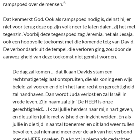
3
rampspoed over de mensen.’
Dat kenmerkt God. Ook als rampspoed nodig is, deinst hij er
niet voor terug deze op zijn volk neer te laten dalen, zij het met
tegenzin. Voorbij deze tegenspoed zag Jeremia, net als Jesaja,
ook een hoopvolle toekomst met die komende telg van David.
De verbondsark uit de tempel, die verloren ging, zou door de
aanwezigheid van deze toekomst niet gemist worden.
De dag zal komen … dat ik aan Davids stam een
rechtmatige telg laat ontspruiten, die als koning een wijs
beleid zal voeren en die in het land recht en gerechtigheid
zal handhaven. Dan wordt Juda verlost en zal Israël in
vrede leven. Zijn naam zal zijn ‘De HEER is onze
gerechtigheid.’… Ik zal jullie herders naar mijn hart geven,
en die zullen jullie met wijsheid en inzicht weiden. En als
jullie in die tijd in aantal toenemen en dit land weer zullen
bevolken, zal niemand meer over de ark van het verbond
met de HEER spreken. Die komt in niemands gedachten