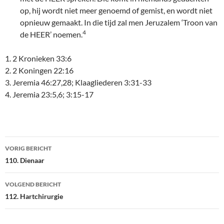
op, hij wordt niet meer genoemd of gemist, en wordt niet
opnieuw gemaakt. In die tijd zal men Jeruzalem ‘Troon van
4
de HEER’ noemen.
1. 2 Kronieken 33:6
2. 2 Koningen 22:16
3. Jeremia 46:27,28; Klaagliederen 3:31-33
4. Jeremia 23:5,6; 3:15-17
Bericht
VORIG BERICHT
navigatie
110. Dienaar
VOLGEND BERICHT
112. Hartchirurgie