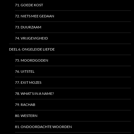
71. GOEDE KOST
72. NIETS MEE GEDAAN
73. DUURZAAM
74. VRIJGEVIGHEID
DEEL 6. ONGELEIDE LIEFDE
75. MOORDGODEN
76. UITSTEL
77. EXIT MOZES
78. WHAT’S IN A NAME?
79. RACHAB
80. WESTERN
81. ONDOORDACHTE WOORDEN