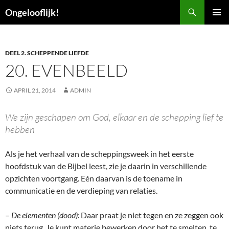
Ga
Zoeken
Ongelooflijk!
naar
PRIMAI
de
MENU
inhoud
DEEL 2. SCHEPPENDE LIEFDE
20. EVENBEELD
APRIL 21, 2014
ADMIN
We zijn geschapen om God, elkaar en de schepping lief te
hebben
Als je het verhaal van de scheppingsweek in het eerste
hoofdstuk van de Bijbel leest, zie je daarin in verschillende
opzichten voortgang. Eén daarvan is de toename in
communicatie en de verdieping van relaties.
–
De elementen (dood):
Daar praat je niet tegen en ze zeggen ook
niets terug. Je kunt materie bewerken door het te smelten, te