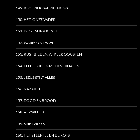
149. REGERINGSVERKLARING
150. HET ‘ONZE VADER’
151. DE ‘PLATINA REGEL’
152. WARM ONTHAAL
153. RUST BIEDEN, AFKEER OOGSTEN
154. EEN GEZIN EN MEER VERHALEN
155. JEZUS STILT ALLES
156. NAZARET
157. DOOD EN BROOD
158. VERSPEELD
159. SMETVREES
160. HET STEENTJE EN DE ROTS