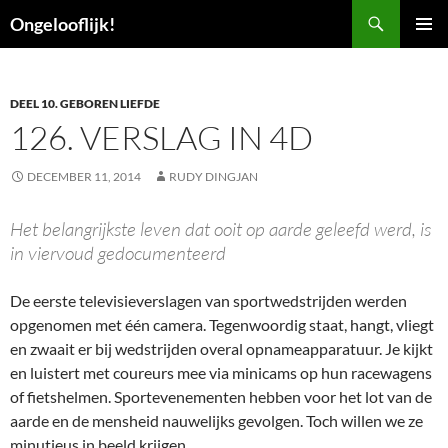
Ga
Zoeken
Ongelooflijk!
naar
PRIMAI
de
MENU
inhoud
DEEL 10. GEBOREN LIEFDE
126. VERSLAG IN 4D
DECEMBER 11, 2014
RUDY DINGJAN
Het belangrijkste leven dat ooit op aarde geleefd werd, is
in viervoud gedocumenteerd
De eerste televisieverslagen van sportwedstrijden werden
opgenomen met één camera. Tegenwoordig staat, hangt, vliegt
en zwaait er bij wedstrijden overal opnameapparatuur. Je kijkt
en luistert met coureurs mee via minicams op hun racewagens
of fietshelmen. Sportevenementen hebben voor het lot van de
aarde en de mensheid nauwelijks gevolgen. Toch willen we ze
minutieus in beeld krijgen.