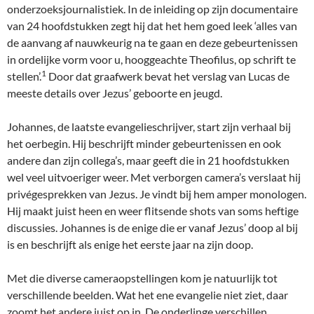
onderzoeksjournalistiek. In de inleiding op zijn documentaire
van 24 hoofdstukken zegt hij dat het hem goed leek ‘alles van
de aanvang af nauwkeurig na te gaan en deze gebeurtenissen
in ordelijke vorm voor u, hooggeachte Theofilus, op schrift te
1
stellen’.
Door dat graafwerk bevat het verslag van Lucas de
meeste details over Jezus’ geboorte en jeugd.
Johannes, de laatste evangelieschrijver, start zijn verhaal bij
het oerbegin. Hij beschrijft minder gebeurtenissen en ook
andere dan zijn collega’s, maar geeft die in 21 hoofdstukken
wel veel uitvoeriger weer. Met verborgen camera’s verslaat hij
privégesprekken van Jezus. Je vindt bij hem amper monologen.
Hij maakt juist heen en weer flitsende shots van soms heftige
discussies. Johannes is de enige die er vanaf Jezus’ doop al bij
is en beschrijft als enige het eerste jaar na zijn doop.
Met die diverse cameraopstellingen kom je natuurlijk tot
verschillende beelden. Wat het ene evangelie niet ziet, daar
zoomt het andere juist op in. De onderlinge verschillen