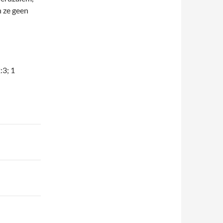
n ze geen
:3; 1