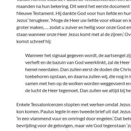
maanden na hun bekering. Dit werd het eerste document 
Nieuwe Testament. Hij dankte God voor hun liefde en hu
Jezus’ terugkeer. ‘Moge de Heer uw liefde voor elkaar en 
groter maken, … zodat u zuiver en heilig voor onze God en
staan wanneer onze Heer Jezus komt met al de zijnen.’ Ov
komst schreef hij:
Wanneer het signaal gegeven wordt, de aartsengel zi
verheft en de bazuin van God weerklinkt, zal de Heer z
hemel neerdalen. Dan zullen eerst de doden die Chri
toebehoren opstaan, en daarna zullen wij, die nog in l
samen met hen op de wolken worden weggevoerd en 
de lucht de Heer tegemoet. Dan zullen we altijd bij he
Enkele Tessalonicenzen stopten met werken omdat Jezu
kon komen. Paulus legde in een tweede brief uit dat Jezu
‘in een vlammend vuur en omringd door engelen.’ Dat bet
bevrijding voor de gelovigen, maar wie God tegenstaan ‘z