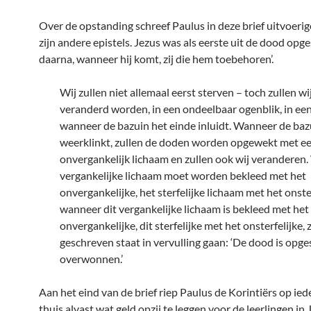
Over de opstanding schreef Paulus in deze brief uitvoerige
zijn andere epistels. Jezus was als eerste uit de dood opge
daarna, wanneer hij komt, zij die hem toebehoren’.
Wij zullen niet allemaal eerst sterven – toch zullen wi
veranderd worden, in een ondeelbaar ogenblik, in e
wanneer de bazuin het einde inluidt. Wanneer de baz
weerklinkt, zullen de doden worden opgewekt met e
onvergankelijk lichaam en zullen ook wij veranderen
vergankelijke lichaam moet worden bekleed met het
onvergankelijke, het sterfelijke lichaam met het onster
wanneer dit vergankelijke lichaam is bekleed met het
onvergankelijke, dit sterfelijke met het onsterfelijke, 
geschreven staat in vervulling gaan: ‘De dood is opge
overwonnen.’
Aan het eind van de brief riep Paulus de Korintiërs op ie
thuis alvast wat geld opzij te leggen voor de leerlingen in