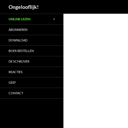
Zoeken
Ongelooflijk!
Ga
ONLINE LEZEN
naar
de
ABONNEREN
inhoud
DOWNLOAD
BOEK BESTELLEN
DE SCHRIJVER
REACTIES
GEEF
CONTACT