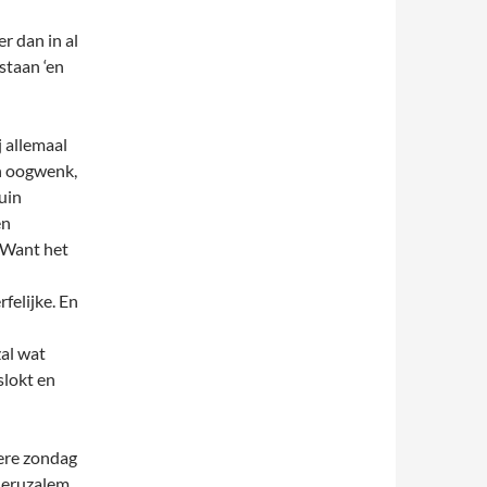
r dan in al
staan ‘en
j allemaal
en oogwenk,
uin
en
. Want het
felijke. En
zal wat
slokt en
dere zondag
 Jeruzalem,