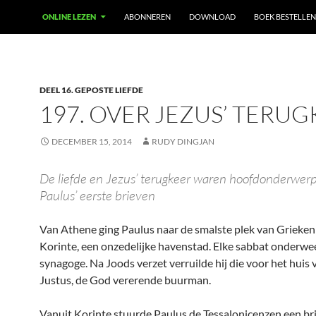
ONLINE LEZEN
ABONNEREN
DOWNLOAD
BOEK BESTELLEN
DEEL 16. GEPOSTE LIEFDE
197. OVER JEZUS’ TERU
DECEMBER 15, 2014
RUDY DINGJAN
De liefde en Jezus’ terugkeer waren hoofdonderwerp
Paulus’ eerste brieven
Van Athene ging Paulus naar de smalste plek van Grieken
Korinte, een onzedelijke havenstad. Elke sabbat onderwees
synagoge. Na Joods verzet verruilde hij die voor het huis 
Justus, de God vererende buurman.
Vanuit Korinte stuurde Paulus de Tessalonicenzen een bri