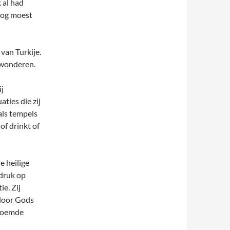
 al had
nog moest
van Turkije.
 wonderen.
ij
ties die zij
als tempels
of drinkt of
e heilige
adruk op
e. Zij
 door Gods
eroemde