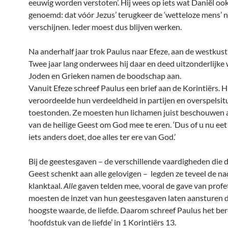
eeuwig worden verstoten’. Hij wees op iets wat Daniël ook
genoemd: dat vóór Jezus’ terugkeer de ‘wetteloze mens’ 
verschijnen. Ieder moest dus blijven werken.
Na anderhalf jaar trok Paulus naar Efeze, aan de westkust 
Twee jaar lang onderwees hij daar en deed uitzonderlijke
Joden en Grieken namen de boodschap aan.
Vanuit Efeze schreef Paulus een brief aan de Korintiërs. H
veroordeelde hun verdeeldheid in partijen en overspelsitua
toestonden. Ze moesten hun lichamen juist beschouwen 
van de heilige Geest om God mee te eren. ‘Dus of u nu eet 
iets anders doet, doe alles ter ere van God.’
Bij de geestesgaven – de verschillende vaardigheden die d
Geest schenkt aan alle gelovigen – legden ze teveel de n
klanktaal.
Alle
gaven telden mee, vooral de gave van profeti
moesten de inzet van hun geestesgaven laten aansturen
hoogste waarde, de liefde. Daarom schreef Paulus het b
‘hoofdstuk van de liefde’ in 1 Korintiërs 13.