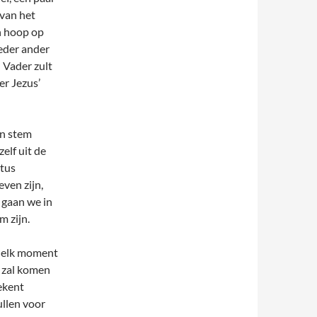
van het
n hoop op
ieder ander
 Vader zult
er Jezus’
jn stem
elf uit de
stus
even zijn,
gaan we in
m zijn.
s elk moment
s zal komen
ekent
ullen voor