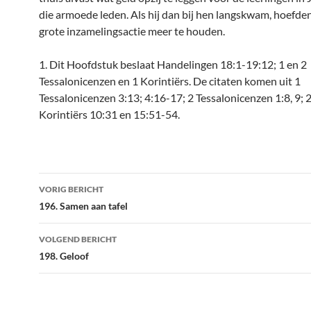
die armoede leden. Als hij dan bij hen langskwam, hoefde
grote inzamelingsactie meer te houden.
1. Dit Hoofdstuk beslaat Handelingen 18:1-19:12; 1 en 2
Tessalonicenzen en 1 Korintiërs. De citaten komen uit 1
Tessalonicenzen 3:13; 4:16-17; 2 Tessalonicenzen 1:8, 9; 2
Korintiërs 10:31 en 15:51-54.
Bericht
VORIG BERICHT
navigatie
196. Samen aan tafel
VOLGEND BERICHT
198. Geloof