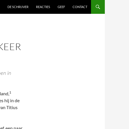
DE SCHRIJVER
REACTIES
GEEF
CONTACT
GKEER
en in
1
land,
 hij in de
van Titius
ef, een paar