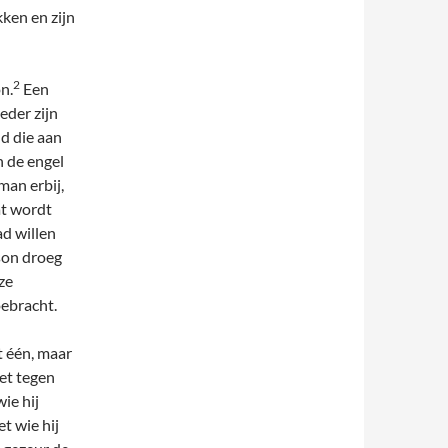
kken en zijn
2
n.
Een
eder zijn
nd die aan
 de engel
man erbij,
at wordt
d willen
son droeg
ze
oebracht.
t één, maar
et tegen
ie hij
t wie hij