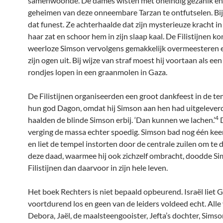
samenwoonde. De dames wisten met oneindig gezanik en
geheimen van deze onneembare Tarzan te ontfutselen. Bij
dat funest. Ze achterhaalde dat zijn mysterieuze kracht in 
haar zat en schoor hem in zijn slaap kaal. De Filistijnen k
weerloze Simson vervolgens gemakkelijk overmeesteren 
zijn ogen uit. Bij wijze van straf moest hij voortaan als een
rondjes lopen in een graanmolen in Gaza.
De Filistijnen organiseerden een groot dankfeest in de t
hun god Dagon, omdat hij Simson aan hen had uitgeleverd
4
haalden de blinde Simson erbij. ‘Dan kunnen we lachen.’
D
verging de massa echter spoedig. Simson bad nog één kee
en liet de tempel instorten door de centrale zuilen om te
deze daad, waarmee hij ook zichzelf ombracht, doodde S
Filistijnen dan daarvoor in zijn hele leven.
Het boek Rechters is niet bepaald opbeurend. Israël liet 
voortdurend los en geen van de leiders voldeed echt. Al
Debora, Jaël, de maalsteengooister, Jefta’s dochter, Sims