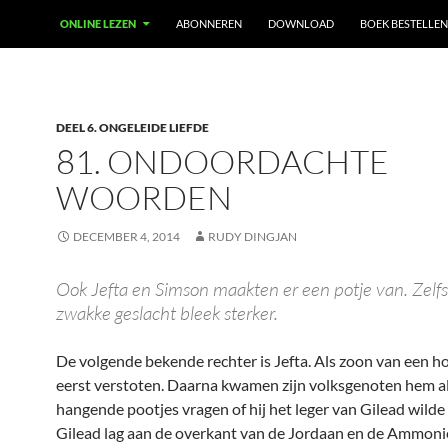
ONLINE LEZEN
ABONNEREN
DOWNLOAD
BOEK BESTELLEN
DEEL 6. ONGELEIDE LIEFDE
81. ONDOORDACHTE
WOORDEN
DECEMBER 4, 2014
RUDY DINGJAN
Ook Jefta en Simson maakten er een potje van. Zelfs
zwakke geslacht bleek sterker.
De volgende bekende rechter is Jefta. Als zoon van een ho
eerst verstoten. Daarna kwamen zijn volksgenoten hem a
hangende pootjes vragen of hij het leger van Gilead wild
Gilead lag aan de overkant van de Jordaan en de Ammoni