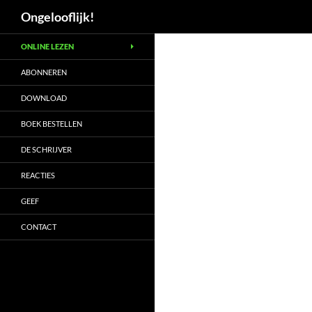
Zoeken
Ongelooflijk!
Ga
ONLINE LEZEN
naar
de
ABONNEREN
inhoud
DOWNLOAD
BOEK BESTELLEN
DE SCHRIJVER
REACTIES
GEEF
CONTACT