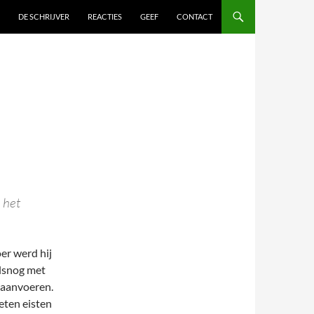
DE SCHRIJVER
REACTIES
GEEF
CONTACT
 het
er werd hij
lsnog met
e aanvoeren.
eten eisten