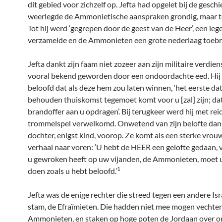
dit gebied voor zichzelf op. Jefta had opgelet bij de gesch
weerlegde de Ammonietische aanspraken grondig, maar t
Tot hij werd ‘gegrepen door de geest van de Heer’, een leg
verzamelde en de Ammonieten een grote nederlaag toebr
Jefta dankt zijn faam niet zozeer aan zijn militaire verdiens
vooral bekend geworden door een ondoordachte eed. Hij
beloofd dat als deze hem zou laten winnen, ‘het eerste dat
behouden thuiskomst tegemoet komt voor u [zal] zijn; dat 
brandoffer aan u opdragen’. Bij terugkeer werd hij met re
trommelspel verwelkomd. Onwetend van zijn belofte dans
dochter, enigst kind, voorop. Ze komt als een sterke vrouw
verhaal naar voren: ‘U hebt de HEER een gelofte gedaan, v
u gewroken heeft op uw vijanden, de Ammonieten, moet u
1
doen zoals u hebt beloofd.’
Jefta was de enige rechter die streed tegen een andere Isr
stam, de Efraïmieten. Die hadden niet mee mogen vechte
Ammonieten, en staken op hoge poten de Jordaan over o