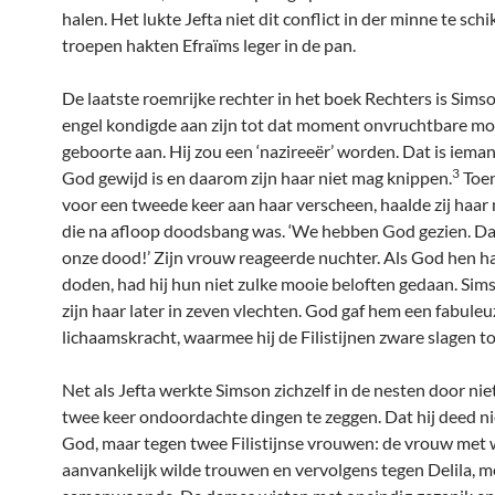
halen. Het lukte Jefta niet dit conflict in der minne te schi
troepen hakten Efraïms leger in de pan.
De laatste roemrijke rechter in het boek Rechters is Simso
engel kondigde aan zijn tot dat moment onvruchtbare mo
geboorte aan. Hij zou een ‘nazireeër’ worden. Dat is iema
3
God gewijd is en daarom zijn haar niet mag knippen.
Toen
voor een tweede keer aan haar verscheen, haalde zij haar 
die na afloop doodsbang was. ‘We hebben God gezien. D
onze dood!’ Zijn vrouw reageerde nuchter. Als God hen ha
doden, had hij hun niet zulke mooie beloften gedaan. Sim
zijn haar later in zeven vlechten. God gaf hem een fabuleu
lichaamskracht, waarmee hij de Filistijnen zware slagen t
Net als Jefta werkte Simson zichzelf in de nesten door nie
twee keer ondoordachte dingen te zeggen. Dat hij deed ni
God, maar tegen twee Filistijnse vrouwen: de vrouw met w
aanvankelijk wilde trouwen en vervolgens tegen Delila, me