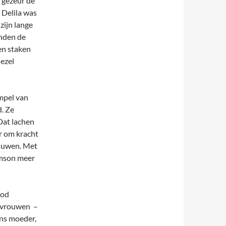
 gezeur de
 Delila was
zijn lange
onden de
en staken
 ezel
empel van
. Ze
at lachen
r om kracht
 duwen. Met
imson meer
God
le vrouwen –
ons moeder,