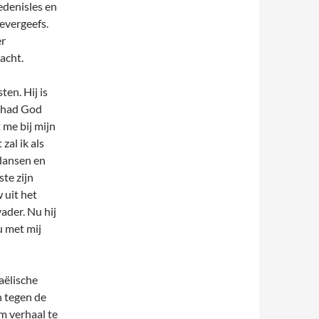
iedenisles en
evergeefs.
er
acht.
ten. Hij is
 had God
 me bij mijn
zal ik als
idansen en
te zijn
 uit het
ader. Nu hij
 met mij
aëlische
n tegen de
m verhaal te