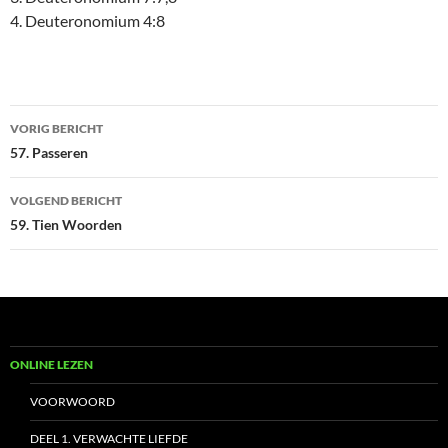
4. Deuteronomium 4:8
Bericht
VORIG BERICHT
navigatie
57. Passeren
VOLGEND BERICHT
59. Tien Woorden
ONLINE LEZEN
VOORWOORD
DEEL 1. VERWACHTE LIEFDE