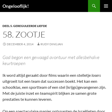
Ga
Zoeken
Ongelooflijk!
naar
PRIMAI
de
MENU
inhoud
DEEL 5. GEREGULEERDE LIEFDE
58. ZOOTJE
DECEMBER 4, 2014
RUDY DINGJAN
God begon een gewaagd avontuur met allesbehalve
keurtroepen
Ik word altijd geraakt door films waarin een stelletje
losers
uitgroeit tot een team dat successen boekt. Het kan een
schoolklas, een sportteam of een stel (krijgs)gevangenen zijn.
Met de juiste inzet en teamspirit blijken ze samen grote
prestaties te kunnen leveren.
Op een spectaculaire manier ontsnapten de Israëlieten door