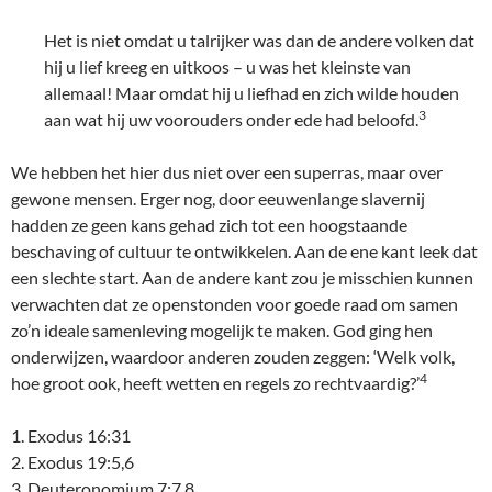
Het is niet omdat u talrijker was dan de andere volken dat
hij u lief kreeg en uitkoos – u was het kleinste van
allemaal! Maar omdat hij u liefhad en zich wilde houden
3
aan wat hij uw voorouders onder ede had beloofd.
We hebben het hier dus niet over een superras, maar over
gewone mensen. Erger nog, door eeuwenlange slavernij
hadden ze geen kans gehad zich tot een hoogstaande
beschaving of cultuur te ontwikkelen. Aan de ene kant leek dat
een slechte start. Aan de andere kant zou je misschien kunnen
verwachten dat ze openstonden voor goede raad om samen
zo’n ideale samenleving mogelijk te maken. God ging hen
onderwijzen, waardoor anderen zouden zeggen: ‘Welk volk,
4
hoe groot ook, heeft wetten en regels zo rechtvaardig?’
1. Exodus 16:31
2. Exodus 19:5,6
3. Deuteronomium 7:7,8