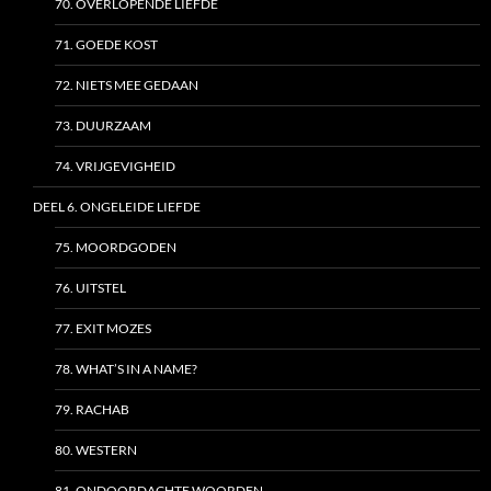
70. OVERLOPENDE LIEFDE
71. GOEDE KOST
72. NIETS MEE GEDAAN
73. DUURZAAM
74. VRIJGEVIGHEID
DEEL 6. ONGELEIDE LIEFDE
75. MOORDGODEN
76. UITSTEL
77. EXIT MOZES
78. WHAT’S IN A NAME?
79. RACHAB
80. WESTERN
81. ONDOORDACHTE WOORDEN