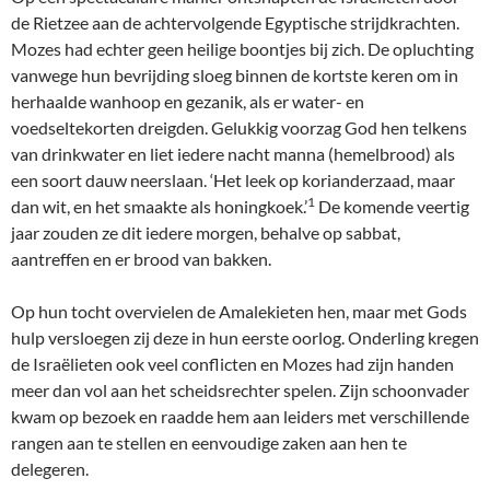
de Rietzee aan de achtervolgende Egyptische strijdkrachten.
Mozes had echter geen heilige boontjes bij zich. De opluchting
vanwege hun bevrijding sloeg binnen de kortste keren om in
herhaalde wanhoop en gezanik, als er water- en
voedseltekorten dreigden. Gelukkig voorzag God hen telkens
van drinkwater en liet iedere nacht manna (hemelbrood) als
een soort dauw neerslaan. ‘Het leek op korianderzaad, maar
1
dan wit, en het smaakte als honingkoek.’
De komende veertig
jaar zouden ze dit iedere morgen, behalve op sabbat,
aantreffen en er brood van bakken.
Op hun tocht overvielen de Amalekieten hen, maar met Gods
hulp versloegen zij deze in hun eerste oorlog. Onderling kregen
de Israëlieten ook veel conflicten en Mozes had zijn handen
meer dan vol aan het scheidsrechter spelen. Zijn schoonvader
kwam op bezoek en raadde hem aan leiders met verschillende
rangen aan te stellen en eenvoudige zaken aan hen te
delegeren.