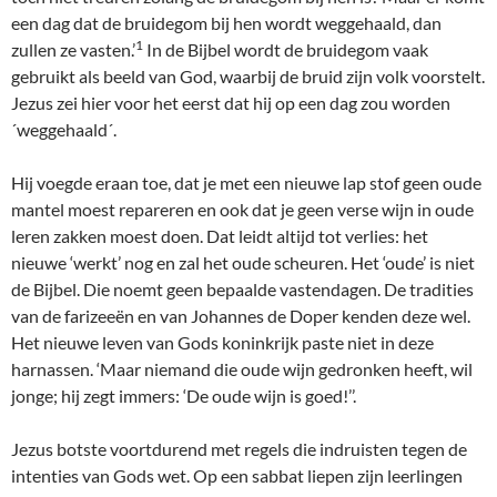
een dag dat de bruidegom bij hen wordt weggehaald, dan
1
zullen ze vasten.’
In de Bijbel wordt de bruidegom vaak
gebruikt als beeld van God, waarbij de bruid zijn volk voorstelt.
Jezus zei hier voor het eerst dat hij op een dag zou worden
´weggehaald´.
Hij voegde eraan toe, dat je met een nieuwe lap stof geen oude
mantel moest repareren en ook dat je geen verse wijn in oude
leren zakken moest doen. Dat leidt altijd tot verlies: het
nieuwe ‘werkt’ nog en zal het oude scheuren. Het ‘oude’ is niet
de Bijbel. Die noemt geen bepaalde vastendagen. De tradities
van de farizeeën en van Johannes de Doper kenden deze wel.
Het nieuwe leven van Gods koninkrijk paste niet in deze
harnassen. ‘Maar niemand die oude wijn gedronken heeft, wil
jonge; hij zegt immers: ‘De oude wijn is goed!’’.
Jezus botste voortdurend met regels die indruisten tegen de
intenties van Gods wet. Op een sabbat liepen zijn leerlingen