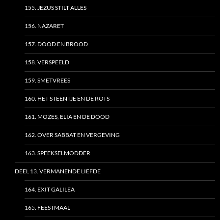
155. JEZUS STILT ALLES
156. NAZARET
157. DOOD EN BROOD
158. VERSPEELD
159. SMETVREES
160. HET STEENTJE EN DE ROTS
161. MOZES, ELIA EN DE DOOD
162. OVER SABBAT EN VERGEVING
163. SPEEKSELMODDER
DEEL 13. VERMANENDE LIEFDE
164. EXIT GALILEA
165. FEESTMAAL