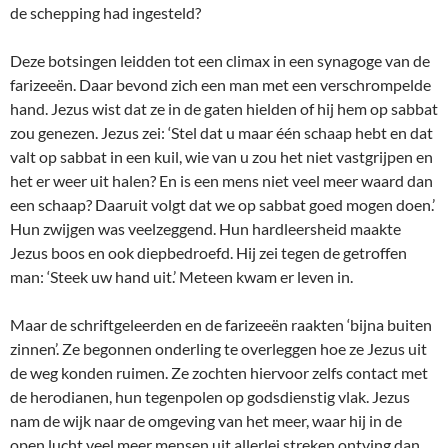
de schepping had ingesteld?
Deze botsingen leidden tot een climax in een synagoge van de
farizeeën. Daar bevond zich een man met een verschrompelde
hand. Jezus wist dat ze in de gaten hielden of hij hem op sabbat
zou genezen. Jezus zei: ‘Stel dat u maar één schaap hebt en dat
valt op sabbat in een kuil, wie van u zou het niet vastgrijpen en
het er weer uit halen? En is een mens niet veel meer waard dan
een schaap? Daaruit volgt dat we op sabbat goed mogen doen.’
Hun zwijgen was veelzeggend. Hun hardleersheid maakte
Jezus boos en ook diepbedroefd. Hij zei tegen de getroffen
man: ‘Steek uw hand uit.’ Meteen kwam er leven in.
Maar de schriftgeleerden en de farizeeën raakten ‘bijna buiten
zinnen’. Ze begonnen onderling te overleggen hoe ze Jezus uit
de weg konden ruimen. Ze zochten hiervoor zelfs contact met
de herodianen, hun tegenpolen op godsdienstig vlak. Jezus
nam de wijk naar de omgeving van het meer, waar hij in de
open lucht veel meer mensen uit allerlei streken ontving dan