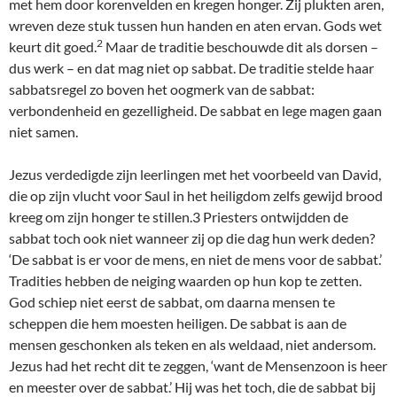
met hem door korenvelden en kregen honger. Zij plukten aren,
wreven deze stuk tussen hun handen en aten ervan. Gods wet
2
keurt dit goed.
Maar de traditie beschouwde dit als dorsen –
dus werk – en dat mag niet op sabbat. De traditie stelde haar
sabbatsregel zo boven het oogmerk van de sabbat:
verbondenheid en gezelligheid. De sabbat en lege magen gaan
niet samen.
Jezus verdedigde zijn leerlingen met het voorbeeld van David,
die op zijn vlucht voor Saul in het heiligdom zelfs gewijd brood
kreeg om zijn honger te stillen.3 Priesters ontwijdden de
sabbat toch ook niet wanneer zij op die dag hun werk deden?
‘De sabbat is er voor de mens, en niet de mens voor de sabbat.’
Tradities hebben de neiging waarden op hun kop te zetten.
God schiep niet eerst de sabbat, om daarna mensen te
scheppen die hem moesten heiligen. De sabbat is aan de
mensen geschonken als teken en als weldaad, niet andersom.
Jezus had het recht dit te zeggen, ‘want de Mensenzoon is heer
en meester over de sabbat.’ Hij was het toch, die de sabbat bij