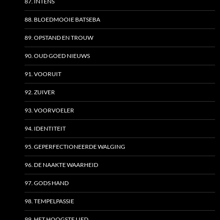
87. INTENS
88. BLOEDMOOIE BATSEBA
89. OPSTAND EN TROUW
90. OUD GOED NIEUWS
91. VOORUIT
92. ZUIVER
93. VOORVOELER
94. IDENTITEIT
95. GEPERFECTIONEERDE WALGING
96. DE NAAKTE WAARHEID
97. GODS HAND
98. TEMPELPASSIE
99. HET HOOGSTE LIED