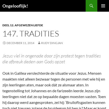
Ga
Zoeken
Ongelooflijk!
naar
PRIMAI
de
MENU
inhoud
DEEL 12. AFGEWEZEN LIEFDE
147. TRADITIES
DECEMBER 11, 2014
RUDY DINGJAN
Jezus viel in ongenade door zijn protest tegen tradities
die afbreuk deden aan Gods opzet
Ook in Galilea verslechterde de situatie voor Jezus. Mensen
maakten niet alleen bezwaar tegen de personen met wie hij en
zijn leerlingen aten, maar ook dát ze alsmaar aten. In
tegenstelling tot Johannes en de farizeeën leerde Jezus zijn
leerlingen niet dat ze op bepaalde dagen moesten vasten. Toen
hij daarop werd aangesproken, zei hij: ‘Bruiloftsgasten kunnen
toch niet treuren zolang de bruidegom bij hen is? Maar er komt