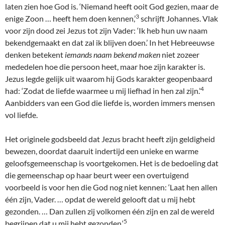
laten zien hoe God is. ‘Niemand heeft ooit God gezien, maar de
3
enige Zoon … heeft hem doen kennen,’
schrijft Johannes. Vlak
voor zijn dood zei Jezus tot zijn Vader: ‘Ik heb hun uw naam
bekendgemaakt en dat zal ik blijven doen.’ In het Hebreeuwse
denken betekent
iemands naam bekend maken
niet zozeer
mededelen hoe die persoon heet, maar hoe zijn karakter is.
Jezus legde gelijk uit waarom hij Gods karakter geopenbaard
4
had: ‘Zodat de liefde waarmee u mij liefhad in hen zal zijn.’
Aanbidders van een God die liefde is, worden immers mensen
vol liefde.
Het originele godsbeeld dat Jezus bracht heeft zijn geldigheid
bewezen, doordat daaruit indertijd een unieke en warme
geloofsgemeenschap is voortgekomen. Het is de bedoeling dat
die gemeenschap op haar beurt weer een overtuigend
voorbeeld is voor hen die God nog niet kennen: ‘Laat hen allen
één zijn, Vader. … opdat de wereld gelooft dat u mij hebt
gezonden. … Dan zullen zij volkomen één zijn en zal de wereld
5
begrijpen dat u mij hebt gezonden.‘