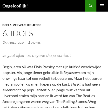
Ga
Zoeken
Ongelooflijk!
naar
PRIMAI
de
MENU
inhoud
DEEL 1. VERWACHTE LIEFDE
6. IDOLS
APRIL 7, 2014
ADMIN
Je gaat lijken op degene die je aanbidt
Begin jaren 60 was Elvis Presley met zijn kuif dé wereldwijde
popster. Als jonge tiener gebruikte ik
Brylcreem
om mijn
onwillige haar tot een vetkuif te boetseren. Maar het duurde
niet lang of er kwamen kapers op de kust.
The King
had geen
alleenrecht op populariteit. Vier jonge muzikanten uit
Liverpool stalen mijn hart en ik werd fan van The Beatles.
Andere jongeren waren weg van The Rolling Stones. Weg
vetkuiven.
Nozems
wilden voortaan sluik haar tot op hun