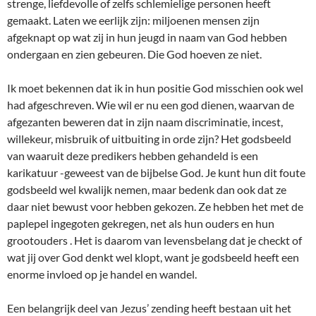
strenge, liefdevolle of zelfs schlemielige personen heeft
gemaakt. Laten we eerlijk zijn: miljoenen mensen zijn
afgeknapt op wat zij in hun jeugd in naam van God hebben
ondergaan en zien gebeuren. Die God hoeven ze niet.
Ik moet bekennen dat ik in hun positie God misschien ook wel
had afgeschreven. Wie wil er nu een god dienen, waarvan de
afgezanten beweren dat in zijn naam discriminatie, incest,
willekeur, misbruik of uitbuiting in orde zijn? Het godsbeeld
van waaruit deze predikers hebben gehandeld is een
karikatuur -geweest van de bijbelse God. Je kunt hun dit foute
godsbeeld wel kwalijk nemen, maar bedenk dan ook dat ze
daar niet bewust voor hebben gekozen. Ze hebben het met de
paplepel ingegoten gekregen, net als hun ouders en hun
grootouders . Het is daarom van levensbelang dat je checkt of
wat jij over God denkt wel klopt, want je godsbeeld heeft een
enorme invloed op je handel en wandel.
Een belangrijk deel van Jezus’ zending heeft bestaan uit het