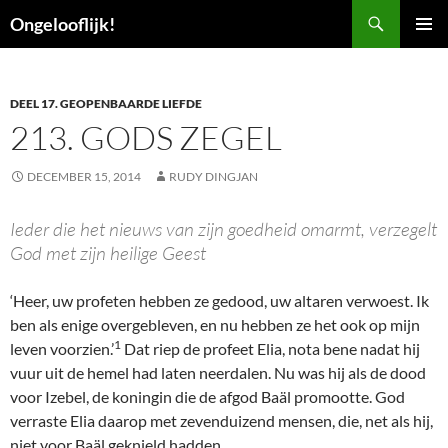
Ga
Zoeken
Ongelooflijk!
naar
PRIMAI
de
MENU
inhoud
DEEL 17. GEOPENBAARDE LIEFDE
213. GODS ZEGEL
DECEMBER 15, 2014
RUDY DINGJAN
Ieder die het nieuws van zijn goedheid omarmt, verzegelt
God met zijn heilige Geest
‘Heer, uw profeten hebben ze gedood, uw altaren verwoest. Ik
ben als enige overgebleven, en nu hebben ze het ook op mijn
1
leven voorzien.’
Dat riep de profeet Elia, nota bene nadat hij
vuur uit de hemel had laten neerdalen. Nu was hij als de dood
voor Izebel, de koningin die de afgod Baäl promootte. God
verraste Elia daarop met zevenduizend mensen, die, net als hij,
niet voor Baäl geknield hadden.