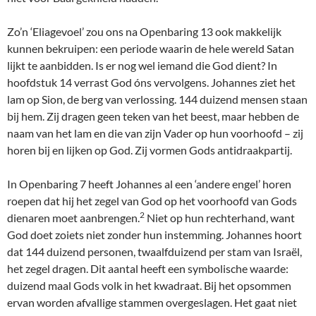
Zo’n ‘Eliagevoel’ zou ons na Openbaring 13 ook makkelijk
kunnen bekruipen: een periode waarin de hele wereld Satan
lijkt te aanbidden. Is er nog wel iemand die God dient? In
hoofdstuk 14 verrast God óns vervolgens. Johannes ziet het
lam op Sion, de berg van verlossing. 144 duizend mensen staan
bij hem. Zij dragen geen teken van het beest, maar hebben de
naam van het lam en die van zijn Vader op hun voorhoofd – zij
horen bij en lijken op God. Zij vormen Gods antidraakpartij.
In Openbaring 7 heeft Johannes al een ‘andere engel’ horen
roepen dat hij het zegel van God op het voorhoofd van Gods
2
dienaren moet aanbrengen.
Niet op hun rechterhand, want
God doet zoiets niet zonder hun instemming. Johannes hoort
dat 144 duizend personen, twaalfduizend per stam van Israël,
het zegel dragen. Dit aantal heeft een symbolische waarde:
duizend maal Gods volk in het kwadraat. Bij het opsommen
ervan worden afvallige stammen overgeslagen. Het gaat niet