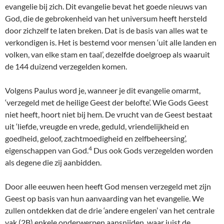
evangelie bij zich. Dit evangelie bevat het goede nieuws van
God, die de gebrokenheid van het universum heeft hersteld
door zichzelf te laten breken. Dat is de basis van alles wat te
verkondigen is. Het is bestemd voor mensen ‘uit alle landen en
volken, van elke stam en taal’, dezelfde doelgroep als waaruit
de 144 duizend verzegelden komen.
Volgens Paulus word je, wanneer je dit evangelie omarmt,
‘verzegeld met de heilige Geest der belofte’. Wie Gods Geest
niet heeft, hoort niet bij hem. De vrucht van de Geest bestaat
uit ‘liefde, vreugde en vrede, geduld, vriendelijkheid en
goedheid, geloof, zachtmoedigheid en zelfbeheersing’,
4
eigenschappen van God.
Dus ook Gods verzegelden worden
als degene die zij aanbidden.
Door alle eeuwen heen heeft God mensen verzegeld met zijn
Geest op basis van hun aanvaarding van het evangelie. We
zullen ontdekken dat de drie ‘andere engelen’ van het centrale
vak (2B) enkele onderwerpen aansnijden, waar juist de