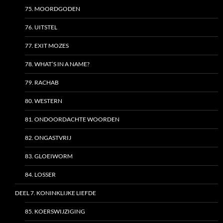
75. MOORDGODEN
76. UITSTEL
77. EXIT MOZES
78. WHAT’S IN A NAME?
79. RACHAB
80. WESTERN
81. ONDOORDACHTE WOORDEN
82. ONGASTVRIJ
83. GLOEIWORM
84. LOSSER
DEEL 7. KONINKLIJKE LIEFDE
85. KOERSWIJZIGING