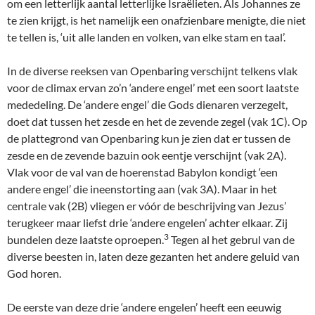
om een letterlijk aantal letterlijke Israëlieten. Als Johannes ze
te zien krijgt, is het namelijk een onafzienbare menigte, die niet
te tellen is, ‘uit alle landen en volken, van elke stam en taal’.
In de diverse reeksen van Openbaring verschijnt telkens vlak
voor de climax ervan zo’n ‘andere engel’ met een soort laatste
mededeling. De ‘andere engel’ die Gods dienaren verzegelt,
doet dat tussen het zesde en het de zevende zegel (vak 1C). Op
de plattegrond van Openbaring kun je zien dat er tussen de
zesde en de zevende bazuin ook eentje verschijnt (vak 2A).
Vlak voor de val van de hoerenstad Babylon kondigt ‘een
andere engel’ die ineenstorting aan (vak 3A). Maar in het
centrale vak (2B) vliegen er vóór de beschrijving van Jezus’
terugkeer maar liefst drie ‘andere engelen’ achter elkaar. Zij
3
bundelen deze laatste oproepen.
Tegen al het gebrul van de
diverse beesten in, laten deze gezanten het andere geluid van
God horen.
De eerste van deze drie ‘andere engelen’ heeft een eeuwig