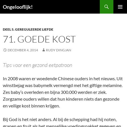
Ga
Zoeken
Ongelooflijk!
naar
PRIMAI
de
MENU
inhoud
DEEL 5. GEREGULEERDE LIEFDE
71. GOEDE KOST
DECEMBER 4, 2014
RUDY DINGJAN
Tips voor een gezond eetpatroon
In 2008 waren er woedende Chinese ouders in het nieuws. Uit
winstbejag was babymelk vermengd met het giftige melamine.
Zes baby’s overleden en bijna 300.000 werden er ziek.
Zorgzame ouders willen dat hun kinderen niets dan gezonde
en veilige kost binnen krijgen.
Bij God is het niet anders. Al bij de schepping had hij noten,
granen en fruit als het menselijke voedingspakket gegeven en