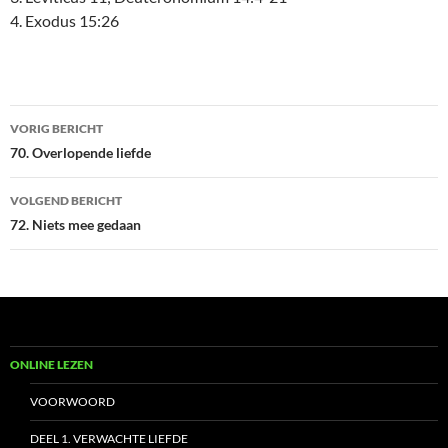
4. Exodus 15:26
Bericht
VORIG BERICHT
navigatie
70. Overlopende liefde
VOLGEND BERICHT
72. Niets mee gedaan
ONLINE LEZEN
VOORWOORD
DEEL 1. VERWACHTE LIEFDE