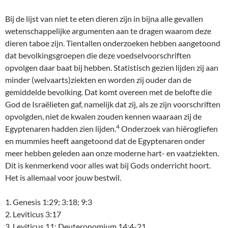
Bij de lijst van niet te eten dieren zijn in bijna alle gevallen
wetenschappelijke argumenten aan te dragen waarom deze
dieren taboe zijn. Tientallen onderzoeken hebben aangetoond
dat bevolkingsgroepen die deze voedselvoorschriften
opvolgen daar baat bij hebben. Statistisch gezien lijden zij aan
minder (welvaarts)ziekten en worden zij ouder dan de
gemiddelde bevolking. Dat komt overeen met de belofte die
God de Israëlieten gaf, namelijk dat zij, als ze zijn voorschriften
opvolgden, niet de kwalen zouden kennen waaraan zij de
4
Egyptenaren hadden zien lijden.
Onderzoek van hiërogliefen
en mummies heeft aangetoond dat de Egyptenaren onder
meer hebben geleden aan onze moderne hart- en vaatziekten.
Dit is kenmerkend voor alles wat bij Gods onderricht hoort.
Het is allemaal voor jouw bestwil.
1. Genesis 1:29; 3:18; 9:3
2. Leviticus 3:17
3. Leviticus 11; Deuteronomium 14:4-21