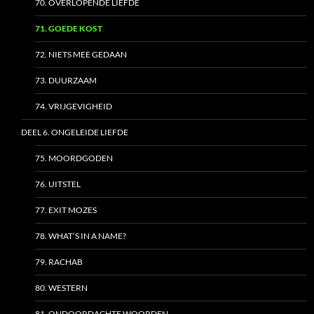
70. OVERLOPENDE LIEFDE
71. GOEDE KOST
72. NIETS MEE GEDAAN
73. DUURZAAM
74. VRIJGEVIGHEID
DEEL 6. ONGELEIDE LIEFDE
75. MOORDGODEN
76. UITSTEL
77. EXIT MOZES
78. WHAT’S IN A NAME?
79. RACHAB
80. WESTERN
81. ONDOORDACHTE WOORDEN