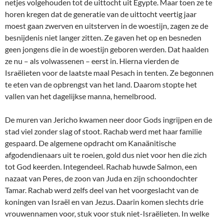
netjes volgehouden tot de uittocht uit Egypte. Maar toen ze te
horen kregen dat de generatie van de uittocht veertig jaar
moest gaan zwerven en uitsterven in de woestijn, zagen ze de
besnijdenis niet langer zitten. Ze gaven het op en besneden
geen jongens die in de woestijn geboren werden. Dat haalden
ze nu – als volwassenen – eerst in. Hierna vierden de
Israëlieten voor de laatste maal Pesach in tenten. Ze begonnen
te eten van de opbrengst van het land. Daarom stopte het
vallen van het dagelijkse manna, hemelbrood.
De muren van Jericho kwamen neer door Gods ingrijpen en de
stad viel zonder slag of stoot. Rachab werd met haar familie
gespaard. De algemene opdracht om Kanaänitische
afgodendienaars uit te roeien, gold dus niet voor hen die zich
tot God keerden. Integendeel. Rachab huwde Salmon, een
nazaat van Peres, de zoon van Juda en zijn schoondochter
Tamar. Rachab werd zelfs deel van het voorgeslacht van de
koningen van Israël en van Jezus. Daarin komen slechts drie
vrouwennamen voor, stuk voor stuk niet-Israëlieten. In welke