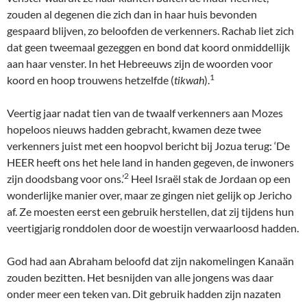
zouden al degenen die zich dan in haar huis bevonden
gespaard blijven, zo beloofden de verkenners. Rachab liet zich
dat geen tweemaal gezeggen en bond dat koord onmiddellijk
aan haar venster. In het Hebreeuws zijn de woorden voor
1
koord en hoop trouwens hetzelfde (
tikwah
).
Veertig jaar nadat tien van de twaalf verkenners aan Mozes
hopeloos nieuws hadden gebracht, kwamen deze twee
verkenners juist met een hoopvol bericht bij Jozua terug: ‘De
HEER heeft ons het hele land in handen gegeven, de inwoners
2
zijn doodsbang voor ons.’
Heel Israël stak de Jordaan op een
wonderlijke manier over, maar ze gingen niet gelijk op Jericho
af. Ze moesten eerst een gebruik herstellen, dat zij tijdens hun
veertigjarig ronddolen door de woestijn verwaarloosd hadden.
God had aan Abraham beloofd dat zijn nakomelingen Kanaän
zouden bezitten. Het besnijden van alle jongens was daar
onder meer een teken van. Dit gebruik hadden zijn nazaten