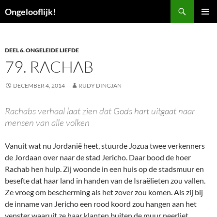
Ga
Zoeken
Ongelooflijk!
naar
PRIMAI
de
MENU
inhoud
DEEL 6. ONGELEIDE LIEFDE
79. RACHAB
DECEMBER 4, 2014
RUDY DINGJAN
Rachabs verhaal laat zien dat Gods hart uitgaat naar
mensen van alle volken
Vanuit wat nu Jordanië heet, stuurde Jozua twee verkenners
de Jordaan over naar de stad Jericho. Daar bood de hoer
Rachab hen hulp. Zij woonde in een huis op de stadsmuur en
besefte dat haar land in handen van de Israëlieten zou vallen.
Ze vroeg om bescherming als het zover zou komen. Als zij bij
de inname van Jericho een rood koord zou hangen aan het
venster waaruit ze haar klanten buiten de muur neerliet,