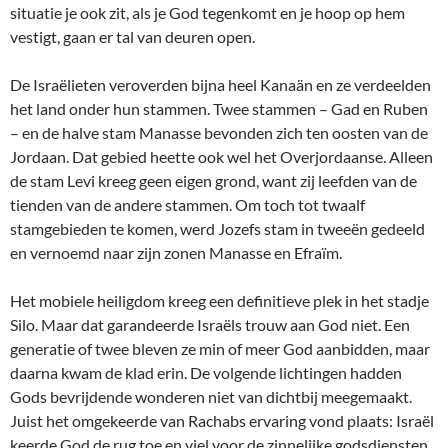
situatie je ook zit, als je God tegenkomt en je hoop op hem
vestigt, gaan er tal van deuren open.
De Israëlieten veroverden bijna heel Kanaän en ze verdeelden
het land onder hun stammen. Twee stammen – Gad en Ruben
– en de halve stam Manasse bevonden zich ten oosten van de
Jordaan. Dat gebied heette ook wel het Overjordaanse. Alleen
de stam Levi kreeg geen eigen grond, want zij leefden van de
tienden van de andere stammen. Om toch tot twaalf
stamgebieden te komen, werd Jozefs stam in tweeën gedeeld
en vernoemd naar zijn zonen Manasse en Efraïm.
Het mobiele heiligdom kreeg een definitieve plek in het stadje
Silo. Maar dat garandeerde Israëls trouw aan God niet. Een
generatie of twee bleven ze min of meer God aanbidden, maar
daarna kwam de klad erin. De volgende lichtingen hadden
Gods bevrijdende wonderen niet van dichtbij meegemaakt.
Juist het omgekeerde van Rachabs ervaring vond plaats: Israël
keerde God de rug toe en viel voor de zinnelijke godsdiensten