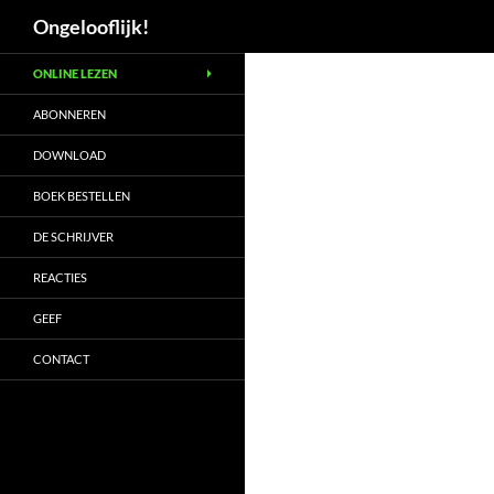
Zoeken
Ongelooflijk!
Ga
ONLINE LEZEN
naar
de
ABONNEREN
inhoud
DOWNLOAD
BOEK BESTELLEN
DE SCHRIJVER
REACTIES
GEEF
CONTACT