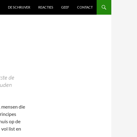
DE SCHRIJVER
REACTIES
GEEF
CONTACT
tste de
zouden
, mensen die
rincipes
huis op de
vol list en