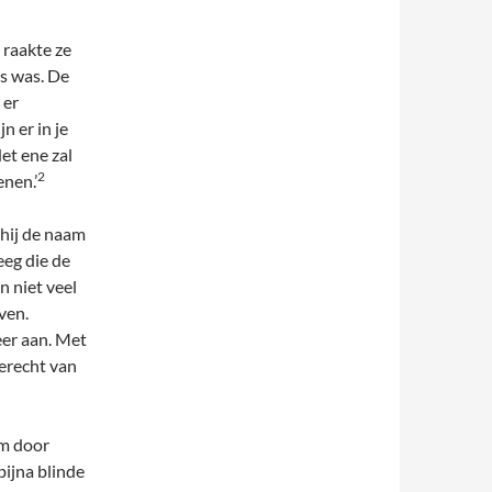
 raakte ze
s was. De
 er
n er in je
et ene zal
2
enen.’
hij de naam
eeg die de
n niet veel
ven.
eer aan. Met
terecht van
om door
bijna blinde