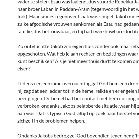
vader te stelen. Esau was laaiend, dus stuurde Rebekka J
haar broer Laban in Paddan-Aram (tegenwoordig in het 
Irak). Haar smoes tegenover Isaak was simpel. Jakob moes
zulke afgodische vrouwen aankomen als Esau had gedaan
familie, dus betrouwbaar, en hij had twee huwbare dochte
Zo ontvluchtte Jakob zijn eigen huis zonder ook maar iets 
opgeschoten. Wat heb je aan rechten en bezittingen waar 
kunt beschikken? Als je niet meer thuis durft te komen om
eisen?
Tijdens een eenzame overnachting gaf God hem een droo
hij zag dat een ladder tot in de hemel reikte en er engelen
neer gingen. De hemel had het contact met hem dus nog n
verbroken, ondanks Jakobs belabberde situatie, waar hij z
aan was. Dat is typisch God, altijd op zoek naar herstel vo
zichzelf in de problemen helpen.
Ondanks Jakobs bedrog zei God bovendien tegen hem: ‘H