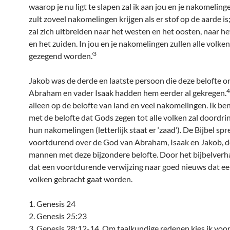
waarop je nu ligt te slapen zal ik aan jou en je nakomeling
zult zoveel nakomelingen krijgen als er stof op de aarde is;
zal zich uitbreiden naar het westen en het oosten, naar h
en het zuiden. In jou en je nakomelingen zullen alle volke
3
gezegend worden.’
Jakob was de derde en laatste persoon die deze belofte o
4
Abraham en vader Isaak hadden hem eerder al gekregen.
alleen op de belofte van land en veel nakomelingen. Ik ben 
met de belofte dat Gods zegen tot alle volken zal doordr
hun nakomelingen (letterlijk staat er ‘zaad’). De Bijbel sp
voortdurend over de God van Abraham, Isaak en Jakob, d
mannen met deze bijzondere belofte. Door het bijbelverha
dat een voortdurende verwijzing naar goed nieuws dat een
volken gebracht gaat worden.
1. Genesis 24
2. Genesis 25:23
3. Genesis 28:12-14. Om taalkundige redenen kies ik voor