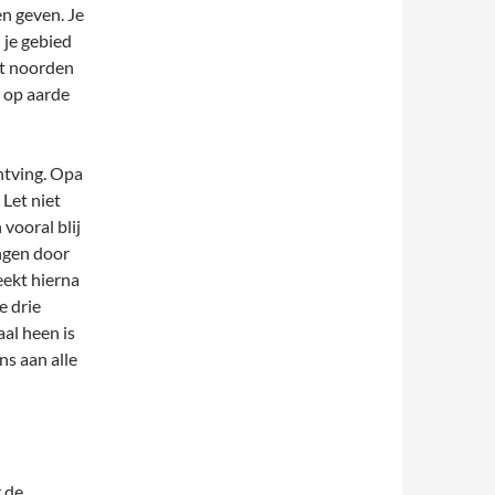
en geven. Je
 je gebied
et noorden
n op aarde
ntving. Opa
Let niet
vooral blij
ingen door
reekt hierna
e drie
al heen is
s aan alle
 de