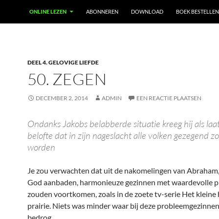
ONLINE LEZEN
ABONNEREN
DOWNLOAD
BOEK BESTELLEN
DEEL 4. GELOVIGE LIEFDE
50. ZEGEN
DECEMBER 2, 2014
ADMIN
EEN REACTIE PLAATSEN
Ondanks Jakobs belabberde situatie kreeg hij als laa
belofte dat in zijn nageslacht alle volken gezegend 
worden
Je zou verwachten dat uit de nakomelingen van Abraham
God aanbaden, harmonieuze gezinnen met waardevolle p
zouden voortkomen, zoals in de zoete tv-serie Het kleine 
prairie. Niets was minder waar bij deze probleemgezinnen 
bedrog.