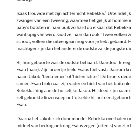
1
Isaak trouwde met zijn achternicht Rebekka.
Uiteindelijk
zwanger van een tweeling, waarmee het gelijk al hommele
baby’s botsten in haar buik zo hard op elkaar dat Rebekka
wanhopig van werd. God zei haar dan ook: ‘Twee volken zij
schoot, volken die uiteengaan nog voor je hebt gebaard. H
machtiger zijn dan het andere, de oudste zal de jongste di
Bij hun geboorte was de oudste behaard. Daardoor kreeg 
Esau (haar). Zijn broertje hield Esaus hiel vast. Daarom kr
naam Jakob, ‘beetnemer´ of ‘hielenlichter’. De broers dede
samen. Esau trok naar zijn vader en hield van het buitenle
Rebekka hing aan de huiselijke Jakob. Hij deed zijn naam 
zelf gekookte linzensoep ontfutselde hij het eerstgeboor
Esau.
Daarna liet Jakob zich door moeder Rebekka overhalen 
middel van bedrog ook nog Esaus zegen (erfenis) van zijn 