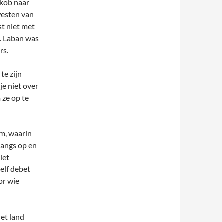
akob naar
westen van
t niet met
. Laban was
rs.
te zijn
je niet over
 ze op te
m, waarin
 langs op en
iet
elf debet
or wie
et land