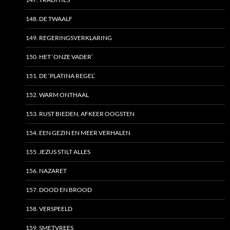
148. DE TWAALF
149. REGERINGSVERKLARING
150. HET ‘ONZE VADER’
151. DE ‘PLATINA REGEL’
152. WARM ONTHAAL
153. RUST BIEDEN, AFKEER OOGSTEN
154. EEN GEZIN EN MEER VERHALEN
155. JEZUS STILT ALLES
156. NAZARET
157. DOOD EN BROOD
158. VERSPEELD
159. SMETVREES