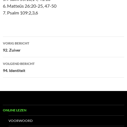
6. Matteüs 26:20-25, 47-50
7. Psalm 109:2,3,6
Bericht
VORIG BERICHT
navigatie
92. Zuiver
VOLGEND BERICHT
94. Identiteit
ONLINE LEZEN
VOORWOORD