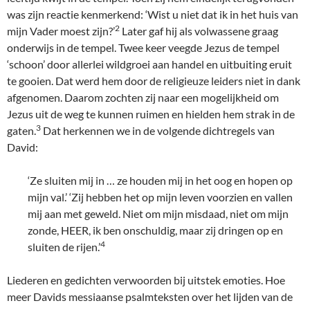
was zijn reactie kenmerkend: ‘Wist u niet dat ik in het huis van
2
mijn Vader moest zijn?’
Later gaf hij als volwassene graag
onderwijs in de tempel. Twee keer veegde Jezus de tempel
‘schoon’ door allerlei wildgroei aan handel en uitbuiting eruit
te gooien. Dat werd hem door de religieuze leiders niet in dank
afgenomen. Daarom zochten zij naar een mogelijkheid om
Jezus uit de weg te kunnen ruimen en hielden hem strak in de
3
gaten.
Dat herkennen we in de volgende dichtregels van
David:
‘Ze sluiten mij in … ze houden mij in het oog en hopen op
mijn val.’ ‘Zij hebben het op mijn leven voorzien en vallen
mij aan met geweld. Niet om mijn misdaad, niet om mijn
zonde, HEER, ik ben onschuldig, maar zij dringen op en
4
sluiten de rijen.’
Liederen en gedichten verwoorden bij uitstek emoties. Hoe
meer Davids messiaanse psalmteksten over het lijden van de