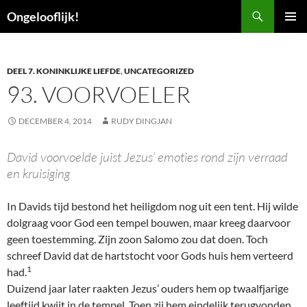
Ga
Zoeken
Ongelooflijk!
naar
PRIMAI
de
MENU
inhoud
DEEL 7. KONINKLIJKE LIEFDE
,
UNCATEGORIZED
93. VOORVOELER
DECEMBER 4, 2014
RUDY DINGJAN
David voorvoelde juist Jezus’ emoties rond zijn verraad
en kruisiging
In Davids tijd bestond het heiligdom nog uit een tent. Hij wilde
dolgraag voor God een tempel bouwen, maar kreeg daarvoor
geen toestemming. Zijn zoon Salomo zou dat doen. Toch
schreef David dat de hartstocht voor Gods huis hem verteerd
1
had.
Duizend jaar later raakten Jezus’ ouders hem op twaalfjarige
leeftijd kwijt in de tempel. Toen zij hem eindelijk terugvonden