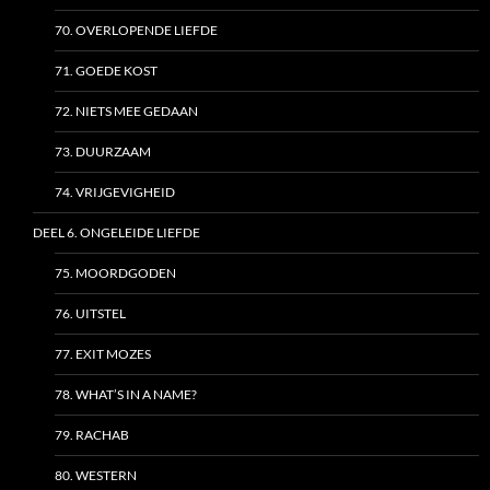
70. OVERLOPENDE LIEFDE
71. GOEDE KOST
72. NIETS MEE GEDAAN
73. DUURZAAM
74. VRIJGEVIGHEID
DEEL 6. ONGELEIDE LIEFDE
75. MOORDGODEN
76. UITSTEL
77. EXIT MOZES
78. WHAT’S IN A NAME?
79. RACHAB
80. WESTERN