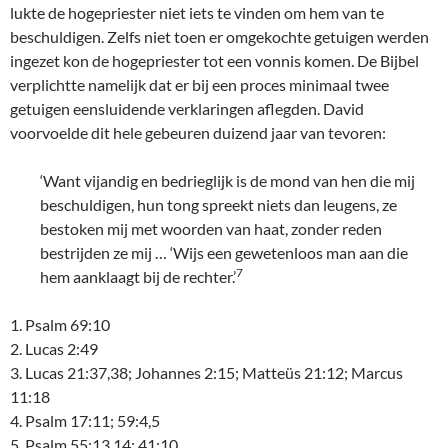
lukte de hogepriester niet iets te vinden om hem van te
beschuldigen. Zelfs niet toen er omgekochte getuigen werden
ingezet kon de hogepriester tot een vonnis komen. De Bijbel
verplichtte namelijk dat er bij een proces minimaal twee
getuigen eensluidende verklaringen aflegden. David
voorvoelde dit hele gebeuren duizend jaar van tevoren:
‘Want vijandig en bedrieglijk is de mond van hen die mij
beschuldigen, hun tong spreekt niets dan leugens, ze
bestoken mij met woorden van haat, zonder reden
bestrijden ze mij … ‘Wijs een gewetenloos man aan die
7
hem aanklaagt bij de rechter.’
1. Psalm 69:10
2. Lucas 2:49
3. Lucas 21:37,38; Johannes 2:15; Matteüs 21:12; Marcus
11:18
4. Psalm 17:11; 59:4,5
5. Psalm 55:13,14; 41:10